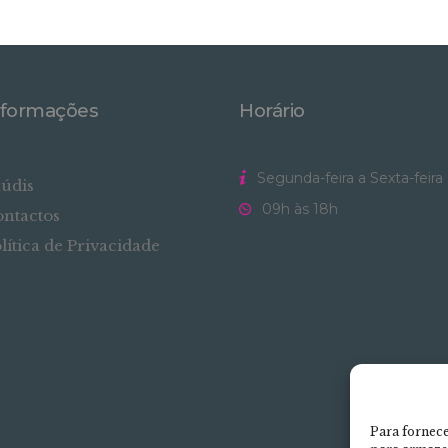
nformações
Horário
Segunda-feira a Sexta-feira
údis
09h às 18h
ntactos
lítica de Privacidade
Para fornece