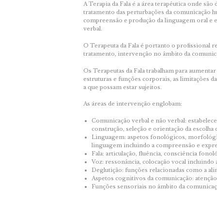
A Terapia da Fala é a área terapêutica onde são
tratamento das perturbações da comunicação h
compreensão e produção da linguagem oral e e
verbal.
O Terapeuta da Fala é portanto o profissional r
tratamento, intervenção no âmbito da comunica
Os Terapeutas da Fala trabalham para aumentar a
estruturas e funções corporais, as limitações da
a que possam estar sujeitos.
As áreas de intervenção englobam:
Comunicação verbal e não verbal: estabelece
construção, seleção e orientação da escolha d
Linguagem: aspetos fonológicos, morfológic
linguagem incluindo a compreensão e expressã
Fala: articulação, fluência, consciência fonol
Voz: ressonância, colocação vocal incluindo
Deglutição: funções relacionadas como a al
Aspetos cognitivos da comunicação: atenção
Funções sensoriais no âmbito da comunicação