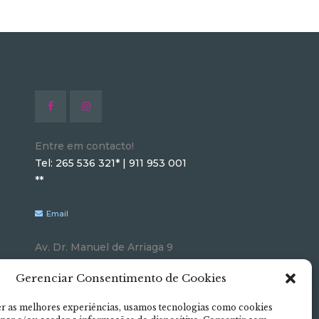
Entre em contacto!
Tel: 265 536 321* | 911 953 001
**
Email
Av. Dr. Manuel de Arriaga 9
2900-646 Setúbal
Gerenciar Consentimento de Cookies
Como chegar
r as melhores experiências, usamos tecnologias como cookies
*chamada para rede fixa