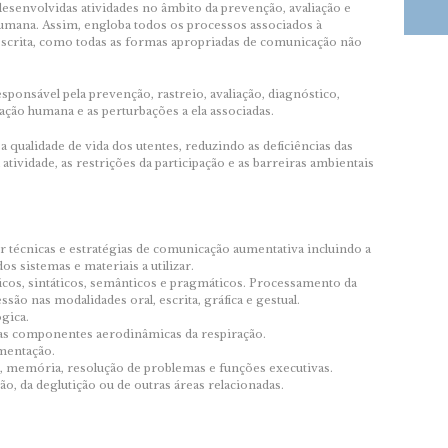
 desenvolvidas atividades no âmbito da prevenção, avaliação e
umana. Assim, engloba todos os processos associados à
scrita, como todas as formas apropriadas de comunicação não
esponsável pela prevenção, rastreio, avaliação, diagnóstico,
ção humana e as perturbações a ela associadas.
 qualidade de vida dos utentes, reduzindo as deficiências das
 atividade, as restrições da participação e as barreiras ambientais
r técnicas e estratégias de comunicação aumentativa incluindo a
os sistemas e materiais a utilizar.
os, sintáticos, semânticos e pragmáticos. Processamento da
o nas modalidades oral, escrita, gráfica e gestual.
ógica.
 as componentes aerodinâmicas da respiração.
imentação.
, memória, resolução de problemas e funções executivas.
, da deglutição ou de outras áreas relacionadas.