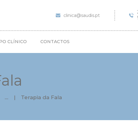
SAÚDIS
SERVIÇOS
clinica@saudis.pt
CORPO CLÍNICO
CONTACTOS
PO CLÍNICO
CONTACTOS
Fala
...
Terapia da Fala